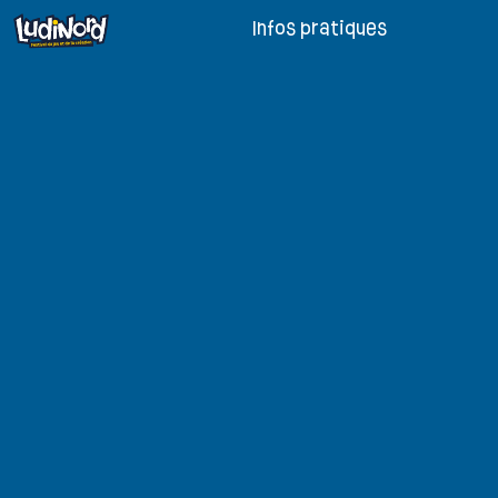
Infos pratiques
Billetterie
Cré
Informations pratiques
Jeu
Comment venir ?
Bou
Restauration
Hist
LudiNord, c'est quoi ?
Qui sommes-nous ?
Jeux de société en Hauts-de-
France