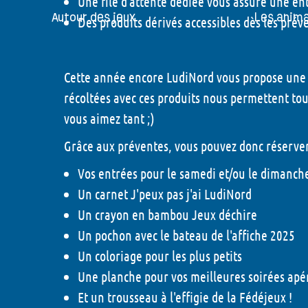
Une file d'attente dédiée vous assure une ent
Autour des jeux
Les anim
Des produits dérivés accessibles dès les prév
ateurs et Prix LudiNord
Demandez l'programme
Cette année encore LudiNord vous propose une s
x et Editeurs présents
Jeux de rôle - 2026
récoltées avec ces produits nous permettent tou
tiques
Carré histoire - 2026
vous aimez tant ;)
orique du Prix LudiNord
Tournois TCG - 2026
Grâce aux préventes, vous pouvez donc réserve
Illustr'acteurs - 2026
Vos entrées pour le samedi et/ou le dimanche
Un carnet J'peux pas j'ai LudiNord
Escape Box - 2026
Un crayon en bambou Jeux déchire
Quêtes ludiques - 2026
Un pochon avec le bateau de l'affiche 2025
Un coloriage pour les plus petits
Peinture sur figurines 
Une planche pour vos meilleures soirées apé
Tables rondes - 2026
Et un trousseau à l'effigie de la Fédéjeux !