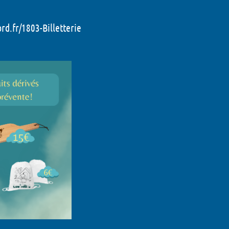
rd.fr/1803-Billetterie
6
6
026
 Montaigne