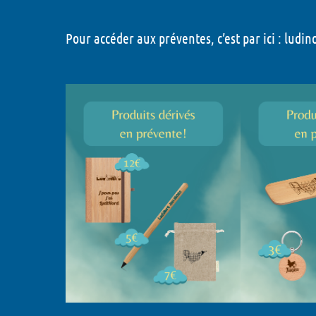
LudiNuit - 2026
Pour accéder aux préventes, c’est par ici :
ludino
Dédicaces - 2026
Grandeur Nature - 202
Concours puzzle - 202
Animations Enfant - 2
Animations Chapiteau
- 2026