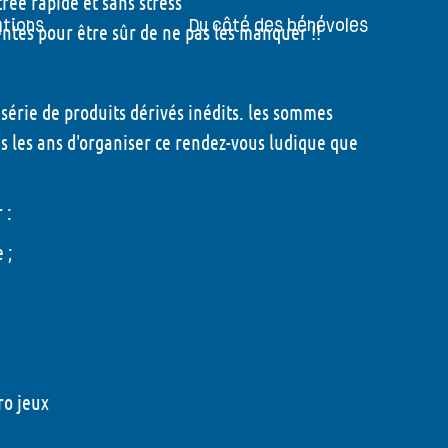
rée rapide et sans stress
ations
Du côté des bénévoles
entes pour être sûr de ne pas les manquer !!
 !
Etre bénévole pendant le festival
érie de produits dérivés inédits. les sommes
Participer à l'organisation du
s les ans d'organiser ce rendez-vous ludique que
festival
Foire aux questions
r :
Mon compte
 ;
- 2026
ro jeux