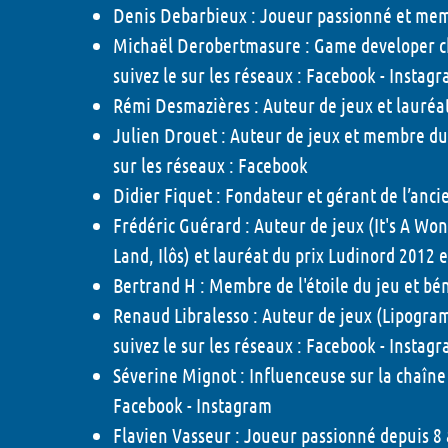
Denis Debarbieux :
Joueur passionné et memb
Michaël Derobertmasure :
Game developer ch
suivez le sur les réseaux :
Facebook
-
Instagr
Rémi Desmazières :
Auteur de jeux et lauréat
Julien Drouet :
Auteur de jeux et membre du 
sur les réseaux :
Facebook
Didier Fiquet :
Fondateur et gérant de l’anc
Frédéric Guérard :
Auteur de jeux (It's A Wo
Land, Ilôs) et lauréat du prix Ludinord 2012 
Bertrand H :
Membre de l'étoile du jeu et bé
Renaud Libralesso :
Auteur de jeux (Lipogra
suivez le sur les réseaux :
Facebook
-
Instagr
Séverine Mignot :
Influenceuse sur la chaîne F
Facebook
-
Instagram
Flavien Vasseur :
Joueur passionné depuis 8 