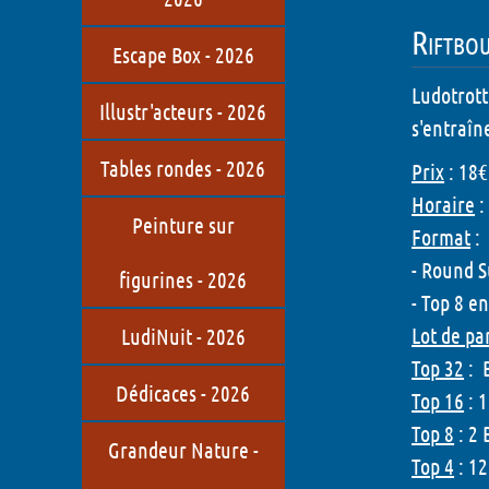
Riftbou
Escape Box - 2026
Ludotrott
Illustr'acteurs - 2026
s'entraîn
Tables rondes - 2026
Prix
: 18€
Horaire
:
Peinture sur
Format
:
- Round S
figurines - 2026
- Top 8 e
Lot de pa
LudiNuit - 2026
Top 32
: B
Dédicaces - 2026
Top 16
: 1
Top 8
: 2 
Grandeur Nature -
Top 4
: 12