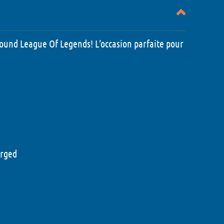
bound League Of Legends! L’occasion parfaite pour
6
6
026
 Montaigne
orged