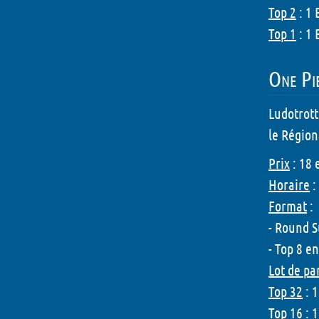
Top 2
: 1 
Top 1
: 1 
One Pie
Ludotrott
le Régiona
Prix
: 18 
Horaire
:
Format
:
- Round 
- Top 8 
Lot de pa
Top 32
: 
Top 16
: 