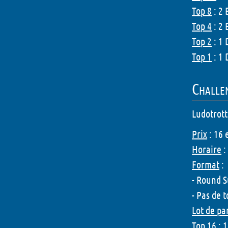
Top 8
: 2 
Top 4
: 2 
Top 2
: 1 
Top 1
: 1 
Challe
Ludotrott
Prix
: 16 
Horaire
:
Format
:
- Round 
- Pas de t
Lot de pa
Top 16
: 