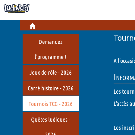
Infos pratiques
Billetterie
Cré
Informations pratiques
Jeu
Tourn
Demandez
Comment venir ?
Bou
l'programme !
A l’occas
Restauration
Hist
Jeux de rôle - 2026
Informa
LudiNord, c'est quoi ?
Carré histoire - 2026
Qui sommes-nous ?
Les tourn
Jeux de société en Hauts-de-
L'accès a
Tournois TCG - 2026
France
Quêtes ludiques -
Les inscr
2026