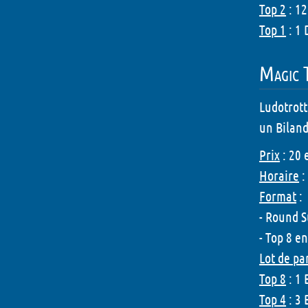
Top 2
: 12
Top 1
: 1 
Magic 
Ludotrott
un Biland
Prix
: 20 
Horaire
:
Format
:
- Round S
- Top 8 e
Lot de pa
Top 8
: 1 
Top 4
: 3 