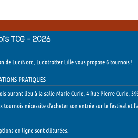
Autour des jeux
Les anim
ateurs et Prix LudiNord
Demandez l'programme
x et Editeurs présents
Jeux de rôle - 2026
ois TCG - 2026
tiques
Carré histoire - 2026
ion de LudiNord, Ludotrotter Lille vous propose 6 tournois !
orique du Prix LudiNord
Tournois TCG - 2026
tions pratiques
Illustr'acteurs - 2026
Escape Box - 2026
ois auront lieu à la salle Marie Curie, 4 Rue Pierre Curie, 
Quêtes ludiques - 2026
ux tournois nécessite d'acheter son entrée sur le festival et l
Peinture sur figurines 
iptions en ligne sont clôturées.
Tables rondes - 2026