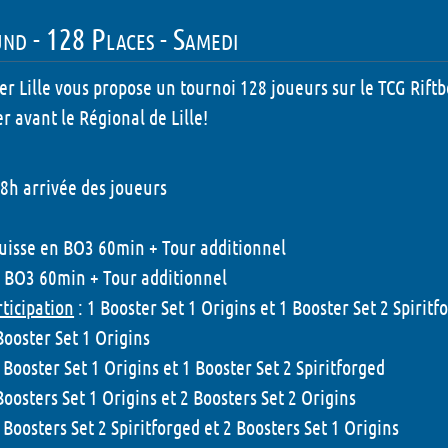
LudiNuit - 2026
nd - 128 Places - Samedi
Dédicaces - 2026
er Lille vous propose un tournoi 128 joueurs sur le TCG Rift
Grandeur Nature - 202
er avant le Régional de Lille!
Concours puzzle - 202
 8h arrivée des joueurs
Animations Enfant - 2
Animations Chapiteau
uisse en BO3 60min + Tour additionnel
- 2026
n BO3 60min + Tour additionnel
rticipation
: 1 Booster Set 1 Origins et 1 Booster Set 2 Spiritf
ooster Set 1 Origins
 Booster Set 1 Origins et 1 Booster Set 2 Spiritforged
Boosters Set 1 Origins et 2 Boosters Set 2 Origins
 Boosters Set 2 Spiritforged et 2 Boosters Set 1 Origins