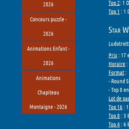
Top 2
: 1 
2026
Top 1
: 1 
Concours puzzle -
Star Wa
2026
Ludotrott
Animations Enfant -
Prix
: 17 
2026
Horaire
:
Format
:
Animations
- Round 
- Top 8 e
Chapiteau
Lot de pa
Montaigne - 2026
Top 16
: 1
Top 8
: 3 
Top 4
: 6 