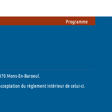
ations
Du côté des bénévoles
 !
Etre bénévole pendant le festival
Programme
Participer à l'organisation du
festival
Foire aux questions
Mon compte
59370 Mons-En-Baroeul.
'acceptation du
règlement intérieur
de celui-ci.
- 2026