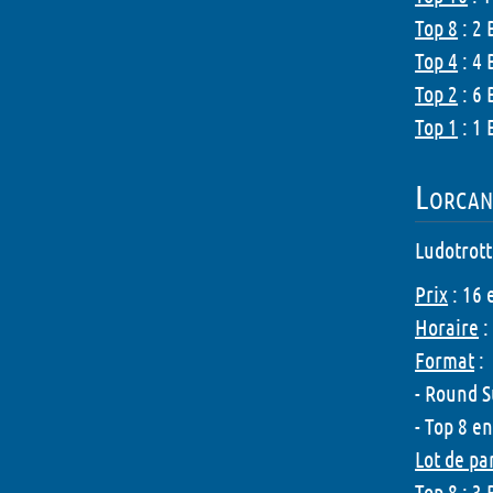
Top 8
: 2 
Top 4
: 4 
Top 2
: 6 
Top 1
: 1 
Lorcan
Ludotrott
Prix
: 16 
Horaire
:
Format
:
- Round 
- Top 8 e
Lot de pa
Top 8
: 3 