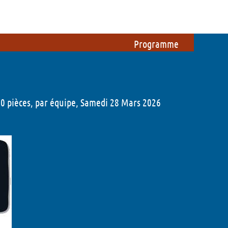
ations
Du côté des bénévoles
 !
Etre bénévole pendant le festival
Programme
Participer à l'organisation du
festival
Foire aux questions
000 pièces, par équipe, Samedi 28 Mars 2026
Mon compte
- 2026