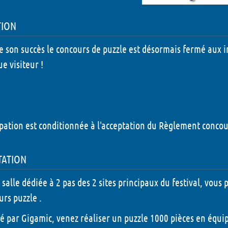
LudiNuit - 2026
tion
Dédicaces - 2026
e son succès le concours de puzzle est désormais fermé aux i
Grandeur Nature - 202
e visiteur !
Concours puzzle - 202
Animations Enfant - 2
Animations Chapiteau
ipation est conditionnée à l'acceptation du
Règlement concou
- 2026
tation
salle dédiée à 2 pas des 2 sites principaux du festival, vous
urs puzzle .
é par Gigamic, venez réaliser un puzzle 1000 pièces en équip