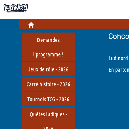
Infos pratiques
Billetterie
Cré
Informations pratiques
Jeu
Conco
Demandez
Comment venir ?
Bou
l'programme !
Ludinord 
Restauration
Hist
Jeux de rôle - 2026
En parte
LudiNord, c'est quoi ?
Carré histoire - 2026
Qui sommes-nous ?
Jeux de société en Hauts-de-
Tournois TCG - 2026
France
Quêtes ludiques -
2026