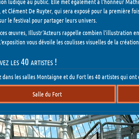
ation ludique au public. Elle met également à l’honneur Mathil
LudiNuit - 2026
 et Clément De Ruyter, qui sera exposé pour la première fois 
sur le festival pour partager leurs univers.
Dédicaces - 2026
 ces œuvres, Illustr’Acteurs rappelle combien l’illustration en
Grandeur Nature - 202
L’exposition vous dévoile les coulisses visuelles de la créatio
Concours puzzle - 202
ez les 40 artistes !
Animations Enfant - 2
Animations Chapiteau
 dans les salles Montaigne et du Fort les 40 artistes qui ont 
- 2026
Salle du Fort