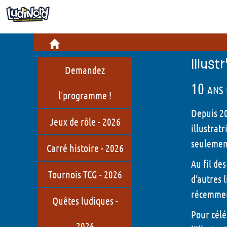
Infos pratiques
Billetterie
Cré
Informations pratiques
Jeu
Illust
Demandez
Comment venir ?
Bou
10 ans 
l'programme !
Restauration
Hist
Depuis 20
Jeux de rôle - 2026
LudiNord, c'est quoi ?
illustrat
seulement
Carré histoire - 2026
Qui sommes-nous ?
Au fil de
Jeux de société en Hauts-de-
Tournois TCG - 2026
d’autres 
France
récemment
Quêtes ludiques -
Pour célé
2026