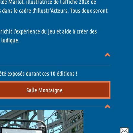
de Marlot, illustratrice de l’affiche 2026 de
dans le cadre d’Illustr’Acteurs. Tous deux seront
richit l’expérience du jeu et aide à créer des
6
n ludique.
6
026
 Montaigne
été exposés durant ces 10 éditions !
Salle Montaigne