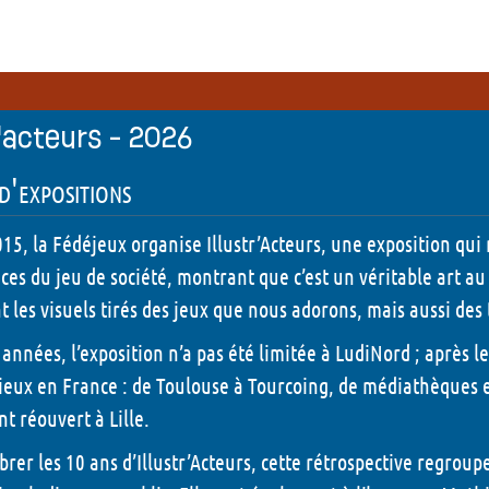
Autour des jeux
Les anim
ateurs et Prix LudiNord
Demandez l'programme
x et Editeurs présents
Jeux de rôle - 2026
r'acteurs - 2026
tiques
Carré histoire - 2026
d'expositions
orique du Prix LudiNord
Tournois TCG - 2026
15, la Fédéjeux organise Illustr’Acteurs, une exposition qui m
Illustr'acteurs - 2026
rices du jeu de société, montrant que c’est un véritable art a
 les visuels tirés des jeux que nous adorons, mais aussi des
Escape Box - 2026
s années, l’exposition n’a pas été limitée à LudiNord ; après 
Quêtes ludiques - 2026
lieux en France : de Toulouse à Tourcoing, de médiathèques 
 réouvert à Lille.
Peinture sur figurines 
brer les 10 ans d’Illustr’Acteurs, cette rétrospective regroupe
Tables rondes - 2026