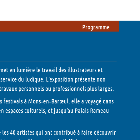
ations
Du côté des bénévoles
 !
Etre bénévole pendant le festival
Programme
Participer à l'organisation du
festival
Foire aux questions
et en lumière le travail des illustrateurs et
Mon compte
u service du ludique. L’exposition présente non
 travaux personnels ou professionnels plus larges.
les festivals à Mons‑en‑Barœul, elle a voyagé dans
en espaces culturels, et jusqu’au Palais Rameau
- 2026
 les 40 artistes qui ont contribué à faire découvrir